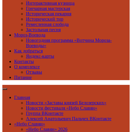
Интерактивная кузница
Гончарная мастерская
Историческая пекарня
Исторический тир
Ремесленная слобода
Застольная песня
Мороз-Воевода
Новогодняя программа «Вотчина Мороза-
Воеводы»
Как добраться
Яндекс-карты
Контакты
О комплексе
Отзывы
Питание
Главная
Новости «Заставы князей Белозерских»
Новости фестиваля «Небо Славян»
Группа ВКонтакте
Алексей Анатольевич Пальчех ВКонтакте
«Небо Славян»
«Небо Славян» 2026