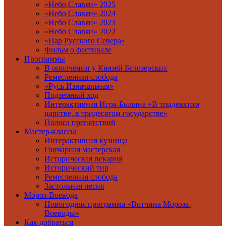
«Небо Славян» 2025
«Небо Славян» 2024
«Небо Славян» 2023
«Небо Славян» 2022
«Пар Русского Севера»
Фильм о фестивале
Программы
В ополчении у Князей Белозерских
Ремесленная слобода
«Русь Изначальная»
Подземный ход
Интерактивная Игра-Былина «В тридевятом
царстве, в тридесятом государстве»
Полоса препятствий
Мастер-классы
Интерактивная кузница
Гончарная мастерская
Историческая пекарня
Исторический тир
Ремесленная слобода
Застольная песня
Мороз-Воевода
Новогодняя программа «Вотчина Мороза-
Воеводы»
Как добраться