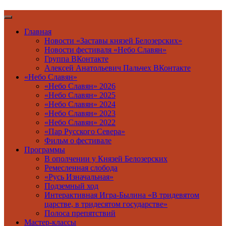
Главная
Новости «Заставы князей Белозерских»
Новости фестиваля «Небо Славян»
Группа ВКонтакте
Алексей Анатольевич Пальчех ВКонтакте
«Небо Славян»
«Небо Славян» 2026
«Небо Славян» 2025
«Небо Славян» 2024
«Небо Славян» 2023
«Небо Славян» 2022
«Пар Русского Севера»
Фильм о фестивале
Программы
В ополчении у Князей Белозерских
Ремесленная слобода
«Русь Изначальная»
Подземный ход
Интерактивная Игра-Былина «В тридевятом
царстве, в тридесятом государстве»
Полоса препятствий
Мастер-классы