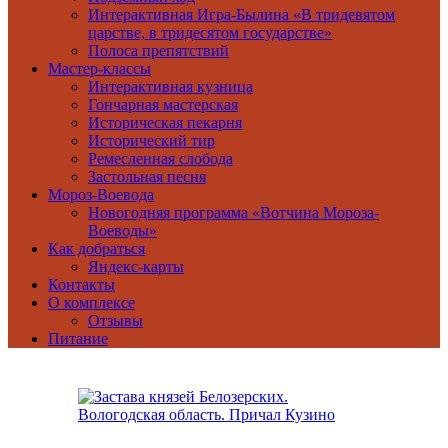
Интерактивная Игра-Былина «В тридевятом
царстве, в тридесятом государстве»
Полоса препятствий
Мастер-классы
Интерактивная кузница
Гончарная мастерская
Историческая пекарня
Исторический тир
Ремесленная слобода
Застольная песня
Мороз-Воевода
Новогодняя программа «Вотчина Мороза-
Воеводы»
Как добраться
Яндекс-карты
Контакты
О комплексе
Отзывы
Питание