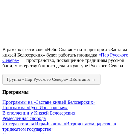
В рамках фестиваля «Небо Славян» на территории «Заставы
князей Белозерских» будет работать площадка
«Пар Русского
Севера»
— пространство, посвящённое традициям русской
бани, мастерству банного дела и культуре Русского Севера.
Группа «Пар Русского Севера» ВКонтакте →
Программы
Программы на «Заставе князей Белозерских»
:
Программа «Русь Изначальная»
В ополчении у Князей Белозерских
Ремесленная слобода
Интерактивная Игра-Былина «В тридевятом царстве, в
тридесятом государстве»