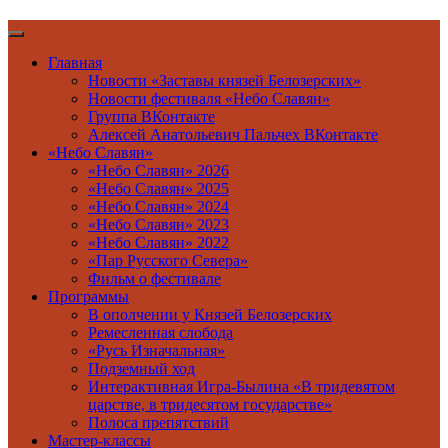
Главная
Новости «Заставы князей Белозерских»
Новости фестиваля «Небо Славян»
Группа ВКонтакте
Алексей Анатольевич Пальчех ВКонтакте
«Небо Славян»
«Небо Славян» 2026
«Небо Славян» 2025
«Небо Славян» 2024
«Небо Славян» 2023
«Небо Славян» 2022
«Пар Русского Севера»
Фильм о фестивале
Программы
В ополчении у Князей Белозерских
Ремесленная слобода
«Русь Изначальная»
Подземный ход
Интерактивная Игра-Былина «В тридевятом
царстве, в тридесятом государстве»
Полоса препятствий
Мастер-классы