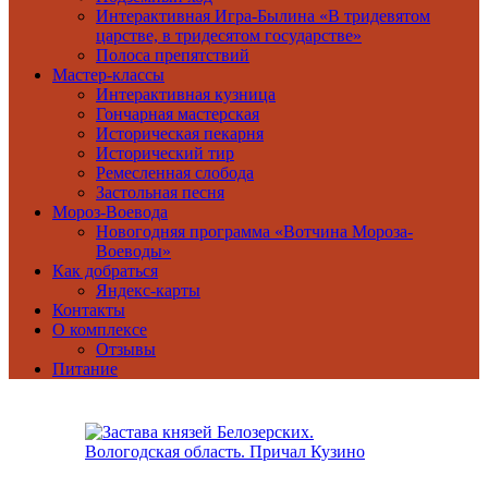
Интерактивная Игра-Былина «В тридевятом
царстве, в тридесятом государстве»
Полоса препятствий
Мастер-классы
Интерактивная кузница
Гончарная мастерская
Историческая пекарня
Исторический тир
Ремесленная слобода
Застольная песня
Мороз-Воевода
Новогодняя программа «Вотчина Мороза-
Воеводы»
Как добраться
Яндекс-карты
Контакты
О комплексе
Отзывы
Питание