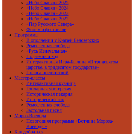
«Небо Славян» 2025
«Небо Славян» 2024
«Небо Славян» 2023
«Небо Славян» 2022
«Пар Русского Севера»
Фильм о фестивале
Программы
В ополчении у Князей Белозерских
Ремесленная слобода
«Русь Изначальная»
Подземный ход
Интерактивная Игра-Былина «В тридевятом
царстве, в тридесятом государстве»
Полоса препятствий
Мастер-классы
Интерактивная кузница
Гончарная мастерская
Историческая пекарня
Исторический тир
Ремесленная слобода
Застольная песня
Мороз-Воевода
Новогодняя программа «Вотчина Мороза-
Воеводы»
Как добраться