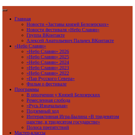
Главная
Новости «Заставы князей Белозерских»
Новости фестиваля «Небо Славян»
Группа ВКонтакте
Алексей Анатольевич Пальчех ВКонтакте
«Небо Славян»
«Небо Славян» 2026
«Небо Славян» 2025
«Небо Славян» 2024
«Небо Славян» 2023
«Небо Славян» 2022
«Пар Русского Севера»
Фильм о фестивале
Программы
В ополчении у Князей Белозерских
Ремесленная слобода
«Русь Изначальная»
Подземный ход
Интерактивная Игра-Былина «В тридевятом
царстве, в тридесятом государстве»
Полоса препятствий
Мастер-классы