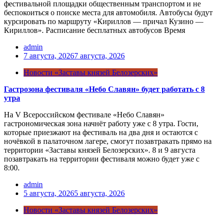
фестивальной площадки общественным транспортом и не
беспокоиться о поиске места для автомобиля. Автобусы будут
курсировать по маршруту «Кириллов — причал Кузино —
Кириллов». Расписание бесплатных автобусов Время
admin
7 августа, 2026
7 августа, 2026
Новости «Заставы князей Белозерских»
Гастрозона фестиваля «Небо Славян» будет работать с 8
утра
На V Всероссийском фестивале «Небо Славян»
гастрономическая зона начнёт работу уже с 8 утра. Гости,
которые приезжают на фестиваль на два дня и остаются с
ночёвкой в палаточном лагере, смогут позавтракать прямо на
территории «Заставы князей Белозерских». 8 и 9 августа
позавтракать на территории фестиваля можно будет уже с
8:00.
admin
5 августа, 2026
5 августа, 2026
Новости «Заставы князей Белозерских»