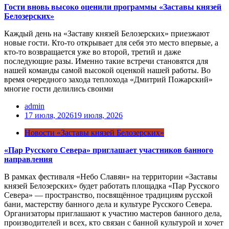
Гости вновь высоко оценили программы «Заставы князей
Белозерских»
Каждый день на «Заставу князей Белозерских» приезжают
новые гости. Кто-то открывает для себя это место впервые, а
кто-то возвращается уже во второй, третий и даже
последующие разы. Именно такие встречи становятся для
нашей команды самой высокой оценкой нашей работы. Во
время очередного захода теплохода «Дмитрий Пожарский»
многие гости делились своими
admin
17 июля, 2026
19 июля, 2026
Новости «Заставы князей Белозерских»
«Пар Русского Севера» приглашает участников банного
направления
В рамках фестиваля «Небо Славян» на территории «Заставы
князей Белозерских» будет работать площадка «Пар Русского
Севера» — пространство, посвящённое традициям русской
бани, мастерству банного дела и культуре Русского Севера.
Организаторы приглашают к участию мастеров банного дела,
производителей и всех, кто связан с банной культурой и хочет