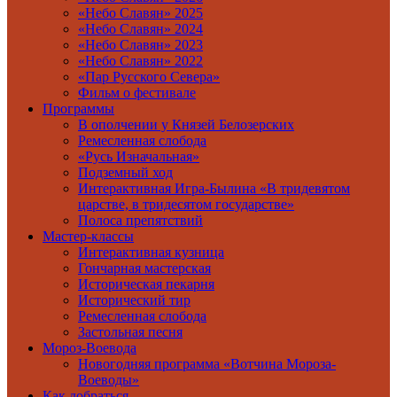
«Небо Славян» 2025
«Небо Славян» 2024
«Небо Славян» 2023
«Небо Славян» 2022
«Пар Русского Севера»
Фильм о фестивале
Программы
В ополчении у Князей Белозерских
Ремесленная слобода
«Русь Изначальная»
Подземный ход
Интерактивная Игра-Былина «В тридевятом
царстве, в тридесятом государстве»
Полоса препятствий
Мастер-классы
Интерактивная кузница
Гончарная мастерская
Историческая пекарня
Исторический тир
Ремесленная слобода
Застольная песня
Мороз-Воевода
Новогодняя программа «Вотчина Мороза-
Воеводы»
Как добраться