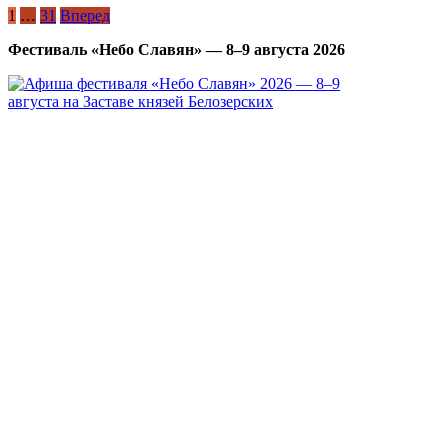
Пагинация
1
…
31
Вперед
записей
Фестиваль «Небо Славян» — 8–9 августа 2026