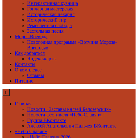
Интерактивная кузница
Гончарная мастерская
Историческая пекарня
Исторический тир
Ремесленная слобода
Застольная песня
Мороз-Воевода
Новогодняя программа «Вотчина Мороза-
Воеводы»
Как добраться
Яндекс-карты
Контакты
О комплексе
Отзывы
Питание
Главная
Новости «Заставы князей Белозерских»
Новости фестиваля «Небо Славян»
Группа ВКонтакте
Алексей Анатольевич Пальчех ВКонтакте
«Небо Славян»
«Небо Славян» 2026