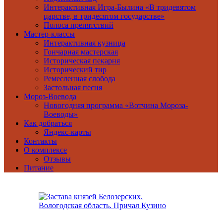
Интерактивная Игра-Былина «В тридевятом
царстве, в тридесятом государстве»
Полоса препятствий
Мастер-классы
Интерактивная кузница
Гончарная мастерская
Историческая пекарня
Исторический тир
Ремесленная слобода
Застольная песня
Мороз-Воевода
Новогодняя программа «Вотчина Мороза-
Воеводы»
Как добраться
Яндекс-карты
Контакты
О комплексе
Отзывы
Питание