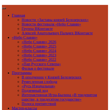
Главная
Новости «Заставы князей Белозерских»
Новости фестиваля «Небо Славян»
Группа ВКонтакте
Алексей Анатольевич Пальчех ВКонтакте
«Небо Славян»
«Небо Славян» 2026
«Небо Славян» 2025
«Небо Славян» 2024
«Небо Славян» 2023
«Небо Славян» 2022
«Пар Русского Севера»
Фильм о фестивале
Программы
В ополчении у Князей Белозерских
Ремесленная слобода
«Русь Изначальная»
Подземный ход
Интерактивная Игра-Былина «В тридевятом
царстве, в тридесятом государстве»
Полоса препятствий
Мастер-классы