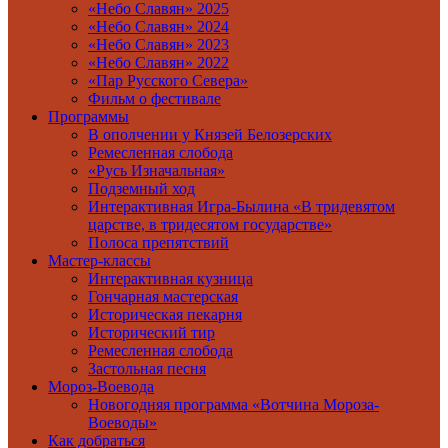
«Небо Славян» 2025
«Небо Славян» 2024
«Небо Славян» 2023
«Небо Славян» 2022
«Пар Русского Севера»
Фильм о фестивале
Программы
В ополчении у Князей Белозерских
Ремесленная слобода
«Русь Изначальная»
Подземный ход
Интерактивная Игра-Былина «В тридевятом
царстве, в тридесятом государстве»
Полоса препятствий
Мастер-классы
Интерактивная кузница
Гончарная мастерская
Историческая пекарня
Исторический тир
Ремесленная слобода
Застольная песня
Мороз-Воевода
Новогодняя программа «Вотчина Мороза-
Воеводы»
Как добраться