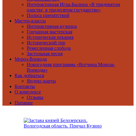
Интерактивная Игра-Былина «В тридевятом
царстве, в тридесятом государстве»
Полоса препятствий
Мастер-классы
Интерактивная кузница
Гончарная мастерская
Историческая пекарня
Исторический тир
Ремесленная слобода
Застольная песня
Мороз-Воевода
Новогодняя программа «Вотчина Мороза-
Воеводы»
Как добраться
Яндекс-карты
Контакты
О комплексе
Отзывы
Питание