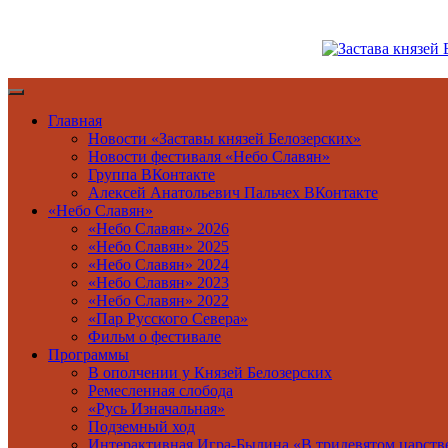
Перейти
к
содержимому
Главная
Новости «Заставы князей Белозерских»
Новости фестиваля «Небо Славян»
Группа ВКонтакте
Алексей Анатольевич Пальчех ВКонтакте
«Небо Славян»
«Небо Славян» 2026
«Небо Славян» 2025
«Небо Славян» 2024
«Небо Славян» 2023
«Небо Славян» 2022
«Пар Русского Севера»
Фильм о фестивале
Программы
В ополчении у Князей Белозерских
Ремесленная слобода
«Русь Изначальная»
Подземный ход
Интерактивная Игра-Былина «В тридевятом царстве,