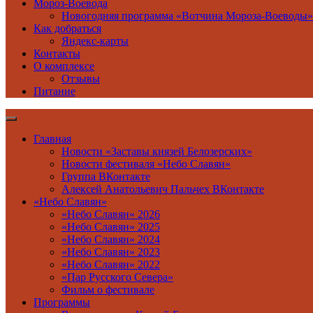
Мороз-Воевода
Новогодняя программа «Вотчина Мороза-Воеводы»
Как добраться
Яндекс-карты
Контакты
О комплексе
Отзывы
Питание
Главная
Новости «Заставы князей Белозерских»
Новости фестиваля «Небо Славян»
Группа ВКонтакте
Алексей Анатольевич Пальчех ВКонтакте
«Небо Славян»
«Небо Славян» 2026
«Небо Славян» 2025
«Небо Славян» 2024
«Небо Славян» 2023
«Небо Славян» 2022
«Пар Русского Севера»
Фильм о фестивале
Программы