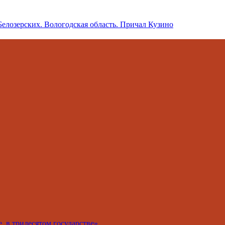
 в тридесятом государстве»