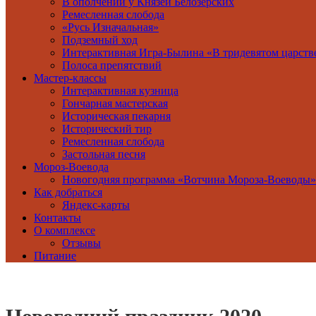
В ополчении у Князей Белозерских
Ремесленная слобода
«Русь Изначальная»
Подземный ход
Интерактивная Игра-Былина «В тридевятом царстве,
Полоса препятствий
Мастер-классы
Интерактивная кузница
Гончарная мастерская
Историческая пекарня
Исторический тир
Ремесленная слобода
Застольная песня
Мороз-Воевода
Новогодняя программа «Вотчина Мороза-Воеводы»
Как добраться
Яндекс-карты
Контакты
О комплексе
Отзывы
Питание