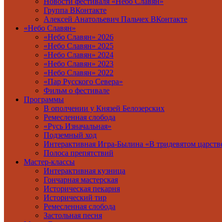
Новости фестиваля «Небо Славян»
Группа ВКонтакте
Алексей Анатольевич Пальчех ВКонтакте
«Небо Славян»
«Небо Славян» 2026
«Небо Славян» 2025
«Небо Славян» 2024
«Небо Славян» 2023
«Небо Славян» 2022
«Пар Русского Севера»
Фильм о фестивале
Программы
В ополчении у Князей Белозерских
Ремесленная слобода
«Русь Изначальная»
Подземный ход
Интерактивная Игра-Былина «В тридевятом царстве,
Полоса препятствий
Мастер-классы
Интерактивная кузница
Гончарная мастерская
Историческая пекарня
Исторический тир
Ремесленная слобода
Застольная песня