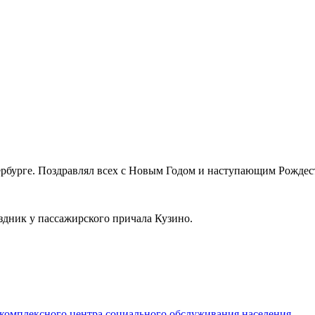
рбурге. Поздравлял всех с Новым Годом и наступающим Рождес
здник у пассажирского причала Кузино.
 комплексного центра социального обслуживания населения